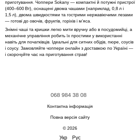
приготування. Чоппери Sokany — компактні й потужні пристрої
(400–600 Вт), оснащені двома чашами (наприклад, 0,8 л і
1,5 л), двома швидкостями та гострими нержавіючими лезами
— готові до овочів, фруктів, горіхів і м’яса.
Знімні чаші та кришки легко мити вручну або в посудомийці, а
механічне управління робить їх простими у використанні
навіть для початківців. Ідеальні для ситних обідів, пюре, соусів
і соусу. Замовляйте чоппери онлайн з доставкою по Україні —
і скорочуйте час на приготування страв!
068 984 38 08
Контактна інформація
Повна версія сайту
© 2026
Укр
Рус