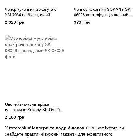
Чопер кухонний Sokany SK-
Чоппер кухонний SOKANY SK-
YM-7034 на 6 лез, білий
06028 багатофункціональний
1,5/0,8 л
2 329 грн
979 грн
Овочерізка-мультирізка
електрична Sokany SK-06029 з
насадками
2 189 грн
У категорії
«Чоппери та подрібнювачі»
на Lovelystore ви
знайдете практичні кухонні гаджети для ефективного