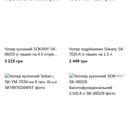
Чопер кухонний SOKANY SK-
Чопер подрібнювач Sokany SK-
06033 із чашею на 4.5 літрів
7025-A із чашею на 1.5 л
800 Вт
3 215 грн
1 449 грн