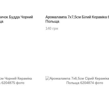
личок Будда Чорний
Аромалампа 7х7,5см Білий Кераміка 
ща
Польща
140 грн