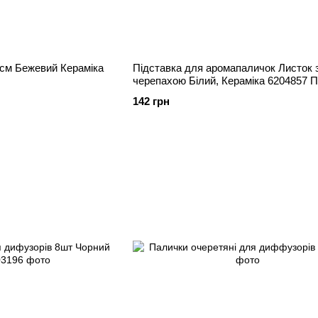
аміка
Підставка для аромапаличок Листок 
черепахою Білий, Кераміка 6204857 
142 грн