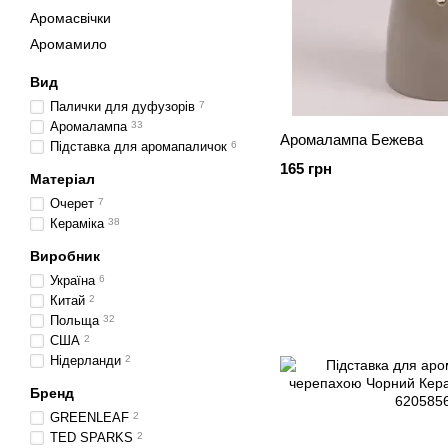
Аромасвічки
Аромамило
Вид
Палички для дуфузорів
7
Аромалампа
33
Аромалампа Бежева
Підставка для аромапаличок
6
165 грн
Матеріал
Очерет
7
Кераміка
38
Виробник
Україна
6
Китай
2
Польща
32
США
2
Нідерланди
2
Бренд
GREENLEAF
2
TED SPARKS
2