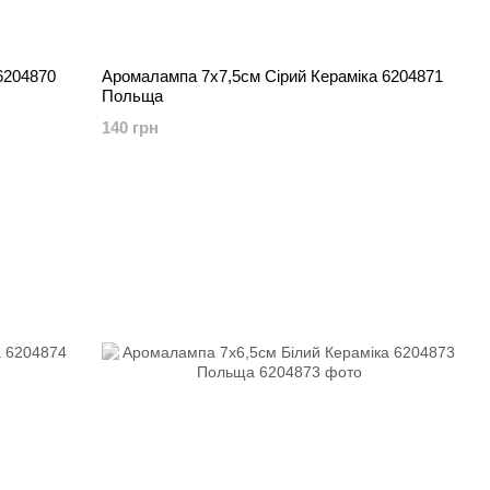
6204870
Аромалампа 7х7,5см Сірий Кераміка 6204871
Польща
140 грн