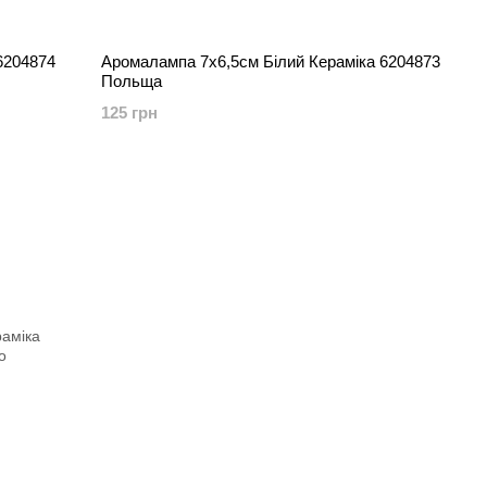
6204874
Аромалампа 7х6,5см Білий Кераміка 6204873
Польща
125 грн