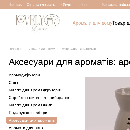
Перейти до основного контенту
Про нас
Оплата і доставка
Обмін та повернення
Контактна інфор
Аромати для дому
Товар д
Головна
Аромати для дому
Аксесуари для ароматів
Аксесуари для ароматів: ар
Аромадифузори
Саше
Масло для аромадіфузорів
Спреї для кімнат та прибирання
Масло для аромаламп
Подарункові набори
Аксесуари для ароматів
Аромати для авто