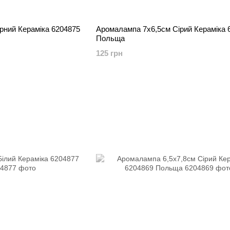
рний Кераміка 6204875
Аромалампа 7х6,5см Сірий Кераміка 
Польща
125 грн