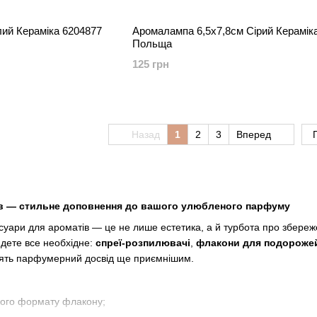
ий Кераміка 6204877
Аромалампа 6,5х7,8см Сірий Керамік
Польща
125 грн
Назад
1
2
3
Вперед
ів — стильне доповнення до вашого улюбленого парфуму
есуари для ароматів — це не лише естетика, а й турбота про збер
йдете все необхідне:
спреї-розпилювачі
,
флакони для подороже
облять парфумерний досвід ще приємнішим.
кого формату флакону;