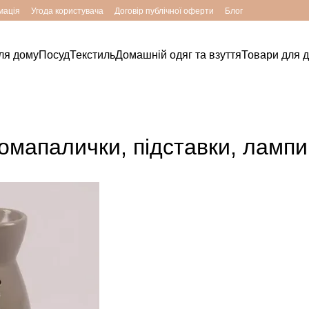
мація
Угода користувача
Договір публічної оферти
Блог
ля дому
Посуд
Текстиль
Домашній одяг та взуття
Товари для д
омапалички, підставки, лампи