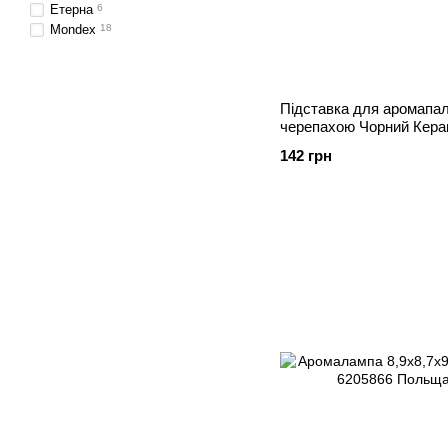
Етерна
6
Mondex
18
Підставка для аромапал
черепахою Чорний Кера
142 грн