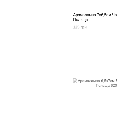
Аромалампа 7х6,5см Чо
Польща
125 грн