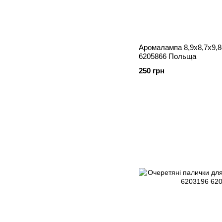
Аромалампа 8,9х8,7х9,8см Бежевий Кер
6205866 Польща
250 грн