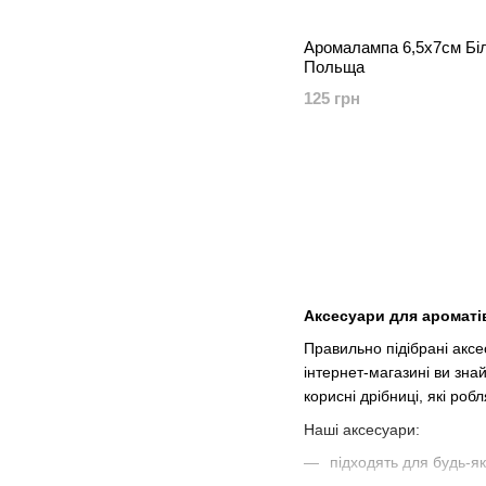
Аромалампа 6,5х7см Біл
Польща
125 грн
Аксесуари для аромат
Правильно підібрані акс
інтернет-магазині ви зна
корисні дрібниці, які р
Наші аксесуари:
підходять для будь-я