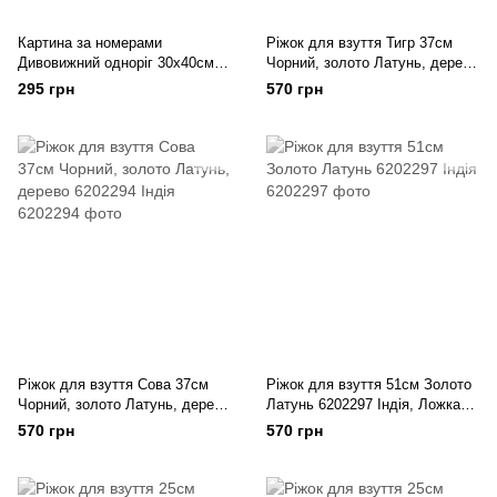
Картина за номерами
Ріжок для взуття Тигр 37см
Дивовижний одноріг 30х40см
Чорний, золото Латунь, дерево
Різнокольоровий Папір 6204233
6202293 Індія, Ложка для
295 грн
570 грн
Україна
взуття
Ріжок для взуття Сова 37см
Ріжок для взуття 51см Золото
Чорний, золото Латунь, дерево
Латунь 6202297 Індія, Ложка
6202294 Індія, Ложка для
для взуття
570 грн
570 грн
взуття