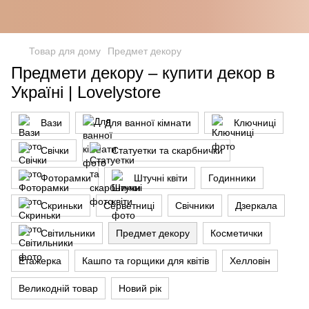
Товар для дому
Предмет декору
Предмети декору – купити декор в
Україні | Lovelystore
Вази
Для ванної кімнати
Ключниці
Свічки
Статуетки та скарбнички
Фоторамки
Штучні квіти
Годинники
Скриньки
Серветниці
Свічники
Дзеркала
Світильники
Предмет декору
Косметички
Етажерка
Кашпо та горщики для квітів
Хелловін
Великодній товар
Новий рік