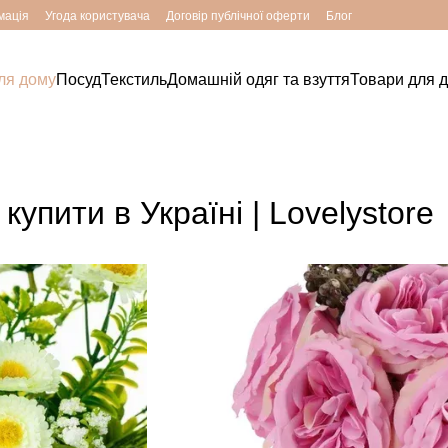
мація
Угода користувача
Договір публічної оферти
Блог
ля дому
Посуд
Текстиль
Домашній одяг та взуття
Товари для д
 купити в Україні | Lovelystore