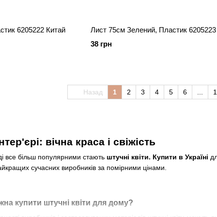
стик 6205222 Китай
Лист 75см Зелений, Пластик 6205223
38 грн
Назад
1
2
3
4
5
6
...
1
нтер'єрі: вічна краса і свіжість
оді все більш популярними стають
штучні квіти. Купити в Україні
д
йкращих сучасних виробників за помірними цінами.
жна купити штучні квіти для дому?