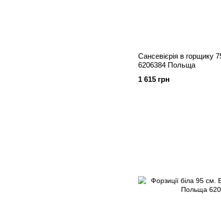
Сансевієрія в горщику 75 см. Зелений
6206384 Польща
1 615 грн