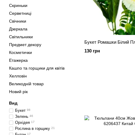
Скриньки
Серветниці
Свічники
Дзеркала
Світильники
Букет Ромашки Білий П
Предмет декору
130 грн
Косметички
Етажерка
Кашпо та горщики для квітів
Хелловін
Великодній товар
Новий рік
Вид
Букет
98
Зелень
46
Орхідея
17
Рослина в горщику
21
Бутон
17