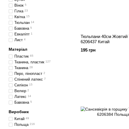
Вінок
5
Гілка
23
Квітка
15
Тюльпан
14
Бавовна
5
Евкаліпт
1
Тюльпани 40см Жовтий 
Лист
4
6206437 Китай
Матеріал
195 грн
Пластик
65
Тканина, пластик
127
Тканина
28
Перо, пінопласт
2
Спінений латекс
7
Силікон
15
Велюр
2
Латекс
14
Бавовна
5
Виробник
Китай
49
Польща
216