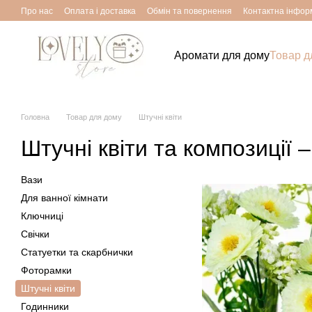
Перейти до основного контенту
Про нас
Оплата і доставка
Обмін та повернення
Контактна інфор
Аромати для дому
Товар д
Головна
Товар для дому
Штучні квіти
Штучні квіти та композиції –
Вази
Для ванної кімнати
Ключниці
Свічки
Статуетки та скарбнички
Фоторамки
Штучні квіти
Годинники