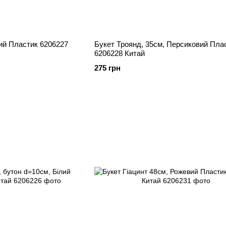
лий Пластик 6206227
Букет Троянд, 35см, Персиковий Пластик
6206228 Китай
275 грн