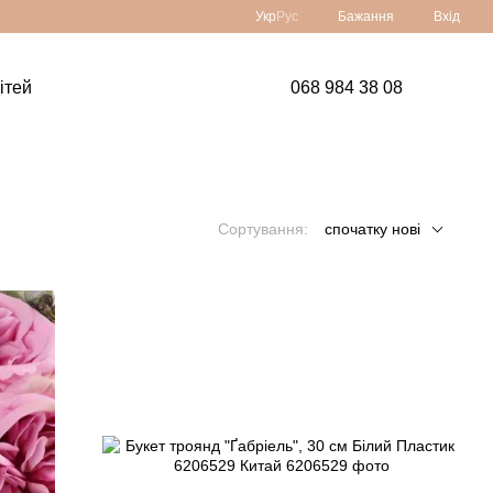
Укр
Рус
Бажання
Вхід
ітей
068 984 38 08
Сортування:
спочатку нові