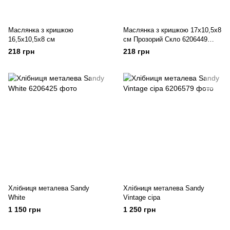
Маслянка з кришкою
Маслянка з кришкою 17х10,5х8
16,5х10,5х8 см
см Прозорий Скло 6206449
Китай
218 грн
218 грн
Хлібниця металева Sandy
Хлібниця металева Sandy
White
Vintage сіра
1 150 грн
1 250 грн