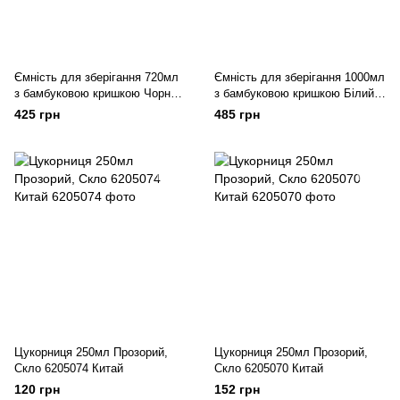
Ємність для зберігання 720мл
Ємність для зберігання 1000мл
з бамбуковою кришкою Чорни
з бамбуковою кришкою Білий
мармур Порцеляна 6205447
мармур, Порцеляна 6205451
425 грн
485 грн
Китай
Китай
Цукорниця 250мл Прозорий,
Цукорниця 250мл Прозорий,
Скло 6205074 Китай
Скло 6205070 Китай
120 грн
152 грн