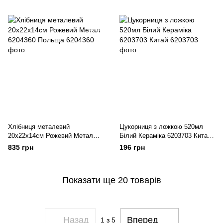
Хлібниця металевий
Цукорниця з ложкою 520мл
20х22х14см Рожевий Метал
Білий Кераміка 6203703 Китай,
6204360 Польща
Цукорниця
835 грн
196 грн
Показати ще 20 товарів
Назад
Вперед
1
з 5