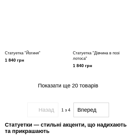
Статуетка "Йогиня"
Статуетка "Дівчина в позі
лотоса"
1 840 грн
1 840 грн
Показати ще 20 товарів
Назад
Вперед
1
з 4
Статуетки — стильні акценти, що надихають
та прикрашають