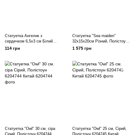
Статуетка Ангелик з
Статуетка "Sea maiden"
сердечком 6,5х3 см Білий
32х15х20см Різний, Полістоун
Полістоун 6205863 Польща
6204760 Китай
114 грн
1 575 грн
Статуетка "Owl" 30 см, сіра
Статуетка "Owl" 25 см, Сірий,
Сірий, Полістоун 6204744
Полістоун 6204745 Китай