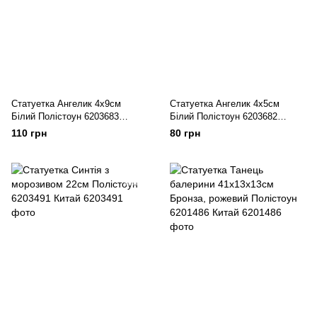
Статуетка Ангелик 4х9см
Статуетка Ангелик 4х5см
Білий Полістоун 6203683
Білий Полістоун 6203682
Польща
Польща
110 грн
80 грн