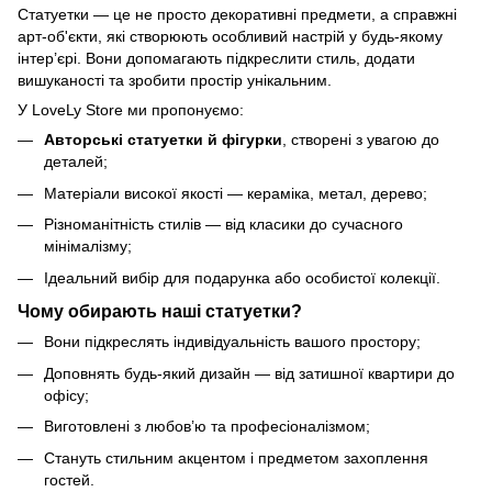
Статуетки — це не просто декоративні предмети, а справжні
арт-об'єкти, які створюють особливий настрій у будь-якому
інтер’єрі. Вони допомагають підкреслити стиль, додати
вишуканості та зробити простір унікальним.
У LoveLy Store ми пропонуємо:
Авторські статуетки й фігурки
, створені з увагою до
деталей;
Матеріали високої якості — кераміка, метал, дерево;
Різноманітність стилів — від класики до сучасного
мінімалізму;
Ідеальний вибір для подарунка або особистої колекції.
Чому обирають наші статуетки?
Вони підкреслять індивідуальність вашого простору;
Доповнять будь-який дизайн — від затишної квартири до
офісу;
Виготовлені з любов’ю та професіоналізмом;
Стануть стильним акцентом і предметом захоплення
гостей.