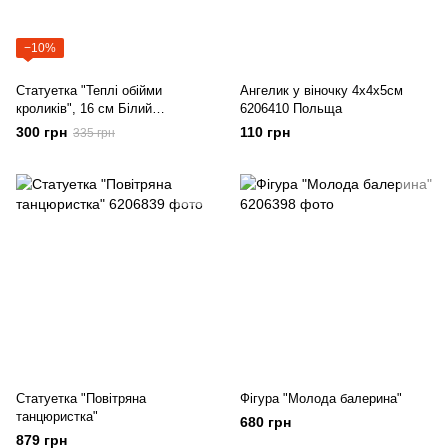
−10%
Статуетка "Теплі обійми
Ангелик у віночку 4х4х5см
кроликів", 16 см Білий
6206410 Польща
Полістоун 6206440 Китай
300 грн
110 грн
335 грн
Статуетка "Повітряна
Фігура "Молода балерина"
танцюристка"
680 грн
879 грн