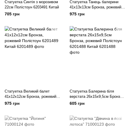
Статуетка Синтія з морозивом
Статуетка Танець балерини
22см Полістоун 6203491 Китай
41х13х13см Бронза, рожевий
Полістоун 6201486 Китай,
705 грн
975 грн
Статуетка
Статуетка Великий балет
Статуетка Балерина біля
41х12х12см Бронза, рожевий
верстата 26х15х9,5см Бронза,
Полістоун 6201489 Китай
рожевий Полістоун 6201488
975 грн
605 грн
Китай, Статуетка