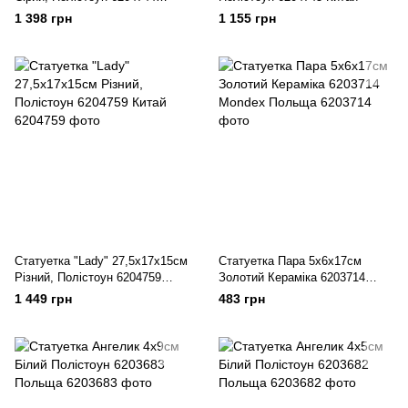
Китай
1 398 грн
1 155 грн
Статуетка "Lady" 27,5х17х15см
Статуетка Пара 5х6х17см
Різний, Полістоун 6204759
Золотий Кераміка 6203714
Китай
Mondex Польща
1 449 грн
483 грн