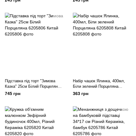
245 грн
245 грн
Підставка під торт "Зимова
Набір чашок Ялинка, 400мл,
Казка" 25см Білий Порцеляна
Біли зелений Порцеляна
6205806 Китай
6205808 Китай
745 грн
363 грн