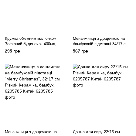
Кружка об'ємним малюнком
Менанжниця з дощечкою на
Зефірний будиночок 400мл,
бамбуковій підставці 34*17 см
Різний Кераміка 6205820 Китай
Різний Кераміка, бамбук
295 грн
567 грн
6205786 Китай
Менанжниця з дощечкою на
Дошка для сиру 22*15 см