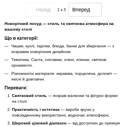
Назад
Вперед
1
з 3
Новорічний посуд — стиль та святкова атмосфера на
вашому столі
Що в категорії:
Чашки, кухлі, тарілки, блюда, банки для зберігання — з
яскравим новорічним дизайном.
Тематика: Санта, сніговики, олені, ялинки, святкові
орнаменти.
Різноманітні матеріали: кераміка, порцеляна, доломіт —
якісні й довговічні.
Переваги:
Святковий стиль
— яскраві малюнки та фігурні форми
на столі.
Практичність і естетика
— вироби зручні у
повсякденному використанні, водночас атмосферні.
Широкий ціновий діапазон
— від доступних до преміум