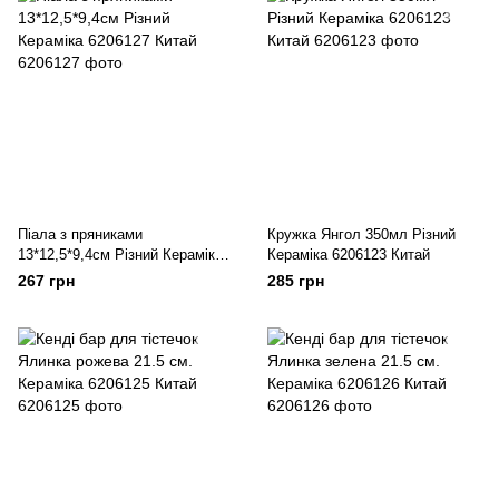
Піала з пряниками
Кружка Янгол 350мл Різний
13*12,5*9,4см Різний Кераміка
Кераміка 6206123 Китай
6206127 Китай
267 грн
285 грн