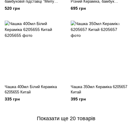
бамбуковій підставці "Merry
Різний Кераміка, бамбук
Christmas", 32*17 см Різний
6205787 Китай
520 грн
695 грн
Кераміка, бамбук 6205785
Китай
Чашка 400мл Білий Кераміка
Чашка 350мл Кераміка 6205657
6205655 Китай
Китай
335 грн
395 грн
Показати ще 20 товарів