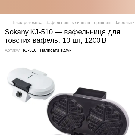
Електротехніка
Вафельниці, млинниці, горішниці
Вафельниц
Sokany KJ‑510 — вафельниця для
товстих вафель, 10 шт, 1200 Вт
Артикул:
KJ-510
Написати відгук