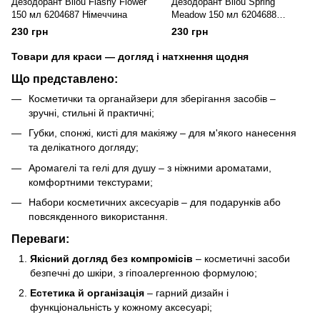
Дезодорант Bilou Flashy Flower
Дезодорант Bilou Spring
150 мл 6204687 Німеччина
Meadow 150 мл 6204688
Німеччина
230 грн
230 грн
Товари для краси — догляд і натхнення щодня
Що представлено:
Косметички та органайзери для зберігання засобів –
зручні, стильні й практичні;
Губки, спонжі, кисті для макіяжу – для м'якого нанесення
та делікатного догляду;
Аромагелі та гелі для душу – з ніжними ароматами,
комфортними текстурами;
Набори косметичних аксесуарів – для подарунків або
повсякденного використання.
Переваги:
Якісний догляд без компромісів
– косметичні засоби
безпечні до шкіри, з гіпоалергенною формулою;
Естетика й організація
– гарний дизайн і
функціональність у кожному аксесуарі;