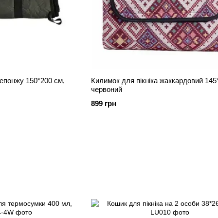
 епонжу 150*200 см,
Килимок для пікніка жаккардовий 145
червоний
899 грн