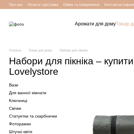
Перейти до основного контенту
Про нас
Оплата і доставка
Обмін та повернення
Контактна інфор
Аромати для дому
Товар д
Головна
Товар для дому
Набори для пікніка
Набори для пікніка – купити
Lovelystore
Вази
Для ванної кімнати
Ключниці
Свічки
Статуетки та скарбнички
Фоторамки
Штучні квіти