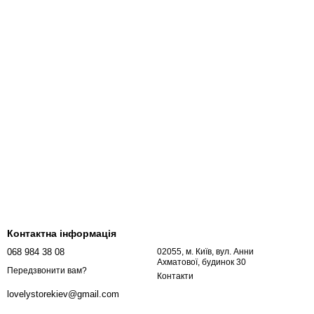
Контактна інформація
068 984 38 08
02055, м. Київ, вул. Анни
Ахматової, будинок 30
Передзвонити вам?
Контакти
lovelystorekiev@gmail.com