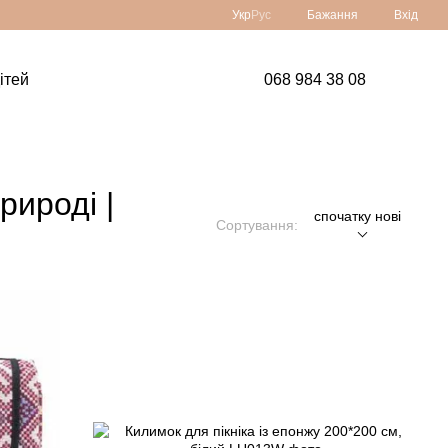
Укр
Рус
Бажання
Вхід
ітей
068 984 38 08
рироді |
спочатку нові
Сортування: