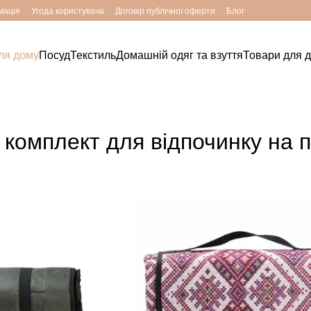
мація
Угода користувача
Договір публічної оферти
Блог
ля дому
Посуд
Текстиль
Домашній одяг та взуття
Товари для д
 комплект для відпочинку на п