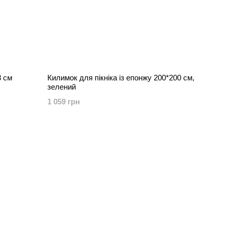
8 см
Килимок для пікніка із епонжу 200*200 см,
зелений
1 059 грн