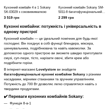
Кухонний комбайн 4 в 1 Sokany
Кухонний комбайн Sokany SM-
SK-03029 з соковижималкою
5011-8 багатофункціональний,
чорний
3 519 грн
2 299 грн
Кухонні комбайни: потужність і універсальність в
одному пристрої
Кухонний комбайн — це ідеальний помічник для будь-якої
господині. Він поєднує в собі функції блендера, міксера,
шинкувальника, подрібнювача та навіть кавомолки. За
допомогою одного пристрою ви зможете швидко приготувати
смузі, суп-пюре, тісто, нарізати овочі, збити крем або
подрібнити горіхи.
В інтернет-магазині
Lovelystore
ви знайдете
багатофункціональні кухонні комбайни Sokany
з різними
насадками, мірними стаканами та зручним управлінням.
Потужність до 700 Вт дозволяє легко справлятися навіть з
твердими продуктами.
✔️ Переваги кухонних комбайнів Sokany:
Функція 8-в-1