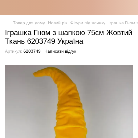
Товар для дому
Новий рік
Фігури під ялинку
Іграшка Гном 
Іграшка Гном з шапкою 75см Жовтий
Ткань 6203749 Україна
Артикул:
6203749
Написати відгук