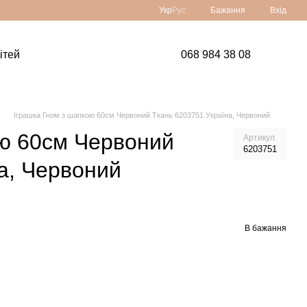
Укр
Рус
Бажання
Вхід
ітей
068 984 38 08
Іграшка Гном з шапкою 60см Червоний Ткань 6203751 Україна, Червоний
ою 60см Червоний
Артикул
6203751
а, Червоний
В бажання