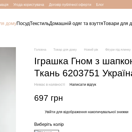
мація
Угода користувача
Договір публічної оферти
Блог
ля дому
Посуд
Текстиль
Домашній одяг та взуття
Товари для д
Головна
Товар для дому
Новий рік
Фігури під ялинку
Іграшка Гном з шапк
Ткань 6203751 Україн
Немає в наявності
Написати відгук
697 грн
Увійти
для відображення накопичувальної знижки
%
Виберіть колір