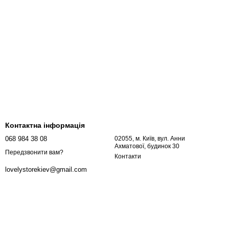
Контактна інформація
068 984 38 08
02055, м. Київ, вул. Анни
Ахматової, будинок 30
Передзвонити вам?
Контакти
lovelystorekiev@gmail.com