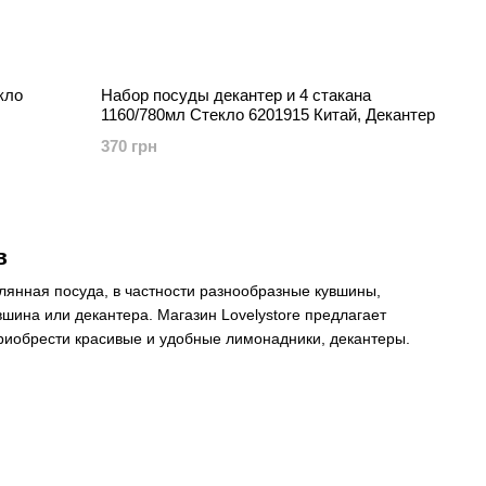
кло
Набор посуды декантер и 4 стакана
1160/780мл Стекло 6201915 Китай, Декантер
370 грн
в
клянная
посуда
, в частности разнообразные кувшины,
вшина или декантера. Магазин Lovelystore предлагает
риобрести красивые и удобные лимонадники, декантеры.
едназначенный для декантации вина. Декантация — это
родом, отделяется осадок.