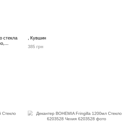
о стекла
, Кувшин
о,
385 грн