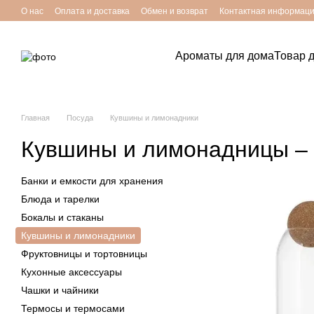
Перейти к основному контенту
О нас
Оплата и доставка
Обмен и возврат
Контактная информац
Ароматы для дома
Товар 
Главная
Посуда
Кувшины и лимонадники
Кувшины и лимонадницы – ку
Банки и емкости для хранения
Блюда и тарелки
Бокалы и стаканы
Кувшины и лимонадники
Фруктовницы и тортовницы
Кухонные аксессуары
Чашки и чайники
Термосы и термосами