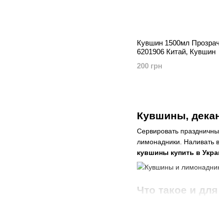
Кувшин 1500мл Прозрач
6201906 Китай, Кувшин
200 грн
Кувшины, декан
Сервировать праздничный
лимонадники. Наливать в
кувшины купить в Укра
Что такое и для
Под этим сложным слово
процесс медленного пере