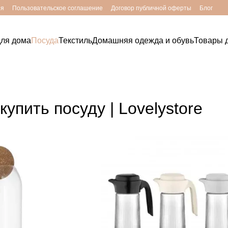
ия
Пользовательское соглашение
Договор публичной оферты
Блог
для дома
Посуда
Текстиль
Домашняя одежда и обувь
Товары д
пить посуду | Lovelystore