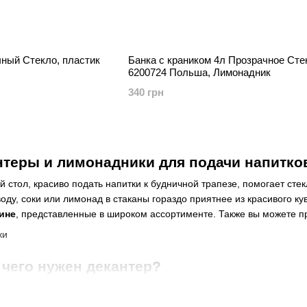
ный Стекло, пластик
Банка с краником 4л Прозрачное Сте
6200724 Польша, Лимонадник
340 грн
теры и лимонадники для подачи напитко
 стол, красиво подать напитки к будничной трапезе, помогает сте
оду, соки или лимонад в
стаканы
гораздо приятнее из красивого ку
ине
, представленные в широком ассортименте. Также вы можете п
 чего нужен декантер?
м скрывается обычный графин из стекла, определенной формы, пр
ливания вина в графин, во время которого вино насыщается кисло