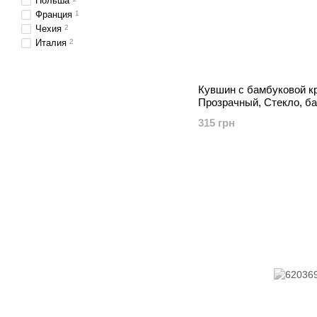
Польша
Франция
1
Чехия
2
Италия
2
Кувшин с бамбуковой к
Прозрачный, Стекло, б
315 грн