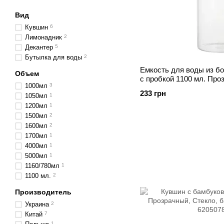
Вид
Кувшин
6
Лимонадник
2
Декантер
5
Бутылка для воды
2
Емкость для воды из бо
Объем
с пробкой 1100 мл. Про
1000мл
3
бамбук 6204376 Украин
233 грн
1050мл
1
1200мл
1
1500мл
2
1600мл
2
1700мл
1
4000мл
1
5000мл
1
1160/780мл
1
1100 мл.
2
Производитель
Украина
2
Китай
7
1