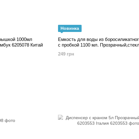
Новинка
рышкой 1000мл
Емкость для воды из боросиликатног
амбук 6205078 Китай
с пробкой 1100 мл. Прозрачный,стекл
бамбук 6204375 Украина
249 грн