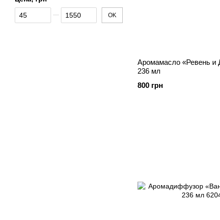
От Цена, грн
До Цена, грн
OK
Аромамасло «Ревень и
236 мл
800 грн