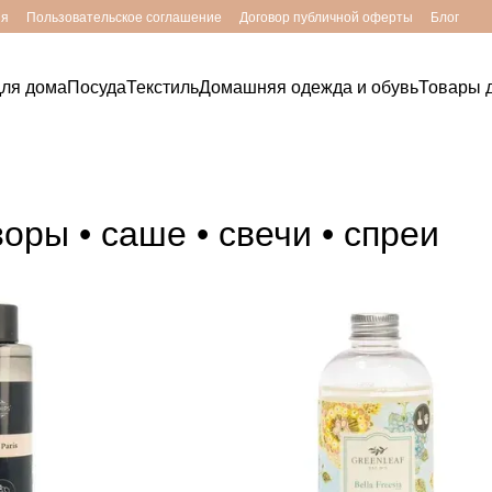
ия
Пользовательское соглашение
Договор публичной оферты
Блог
для дома
Посуда
Текстиль
Домашняя одежда и обувь
Товары д
ры • саше • свечи • спреи