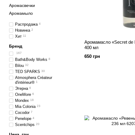
Аромасвечки
Аромамыло
Распродажа
4
Новинка
2
Хит
11
Аромамасло «Secret de 
Бренд
400 мл
167
650 грн
Bath&Body Works
8
Bilou
32
TED SPARKS
30
Atmosphera Créateur
d'intérieur®
1
Этерна
6
OneMore
6
Mondex
18
Mia Colonia
23
Cocodor
7
Penelope
4
Scentchips
20
Цена, грн