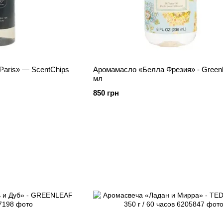
Paris» — ScentChips
Аромамасло «Белла Фрезия» - Greenl
мл
850 грн