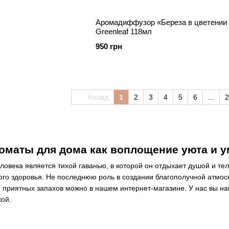
Аромадиффузор «Береза в цветении 
Greenleaf 118мл
950 грн
Назад
1
2
3
4
5
6
...
2
оматы для дома как воплощение уюта и 
ловека является тихой гаванью, в которой он отдыхает душой и тел
кого здоровья. Не последнюю роль в создании благополучной атм
 приятных запахов можно в нашем интернет-магазине. У нас вы на
кой.