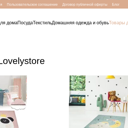
ия
Пользовательское соглашение
Договор публичной оферты
Блог
для дома
Посуда
Текстиль
Домашняя одежда и обувь
Товары д
Lovelystore