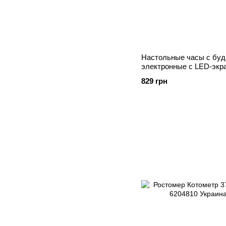
Настольные часы с бу
электронные с LED-экр
Стальной 6206138 Кита
829 грн