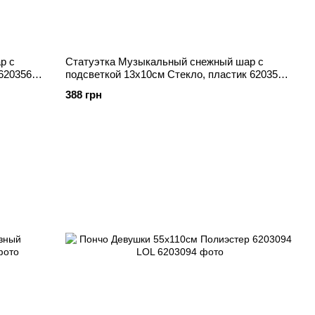
р с
Статуэтка Музыкальный снежный шар с
6203568
подсветкой 13х10см Стекло, пластик 6203569
Китай, Декор
388 грн