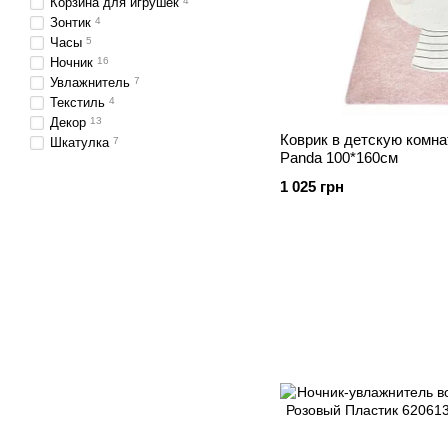
Корзина для игрушек
4
Зонтик
4
Часы
5
Ночник
16
Увлажнитель
7
Текстиль
4
Декор
13
Коврик в детскую комнат
Шкатулка
7
Panda 100*160см
1 025 грн