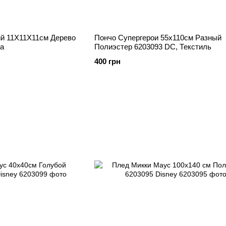
й 11Х11Х11см Дерево
Пончо Супергерои 55х110см Разный
ка
Полиэстер 6203093 DC, Текстиль
400 грн