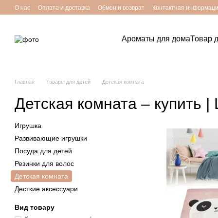
Перейти к основному контенту
О нас
Оплата и доставка
Обмен и возврат
Контактная информац
Ароматы для дома
Товар 
Главная
Товары для детей
Детская комната
Детская комната – купить | 
Игрушка
Развивающие игрушки
Посуда для детей
Резинки для волос
Детская комната
Десткие аксессуари
Вид товару