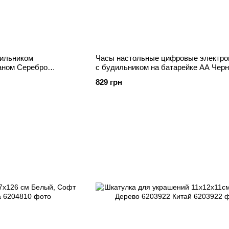
дильником
Часы настольные цифровые электро
аном Серебро
с будильником на батарейке АА Чер
й
Стальной 6206139 Китай
829 грн