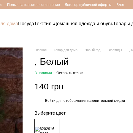
ия
Пользовательское соглашение
Договор публичной оферты
Блог
для дома
Посуда
Текстиль
Домашняя одежда и обувь
Товары д
Главная
Товар для дома
Новый год
Гирлянды
, 
, Белый
В наличии
Оставить отзыв
140 грн
Войти
для отображения накопительной скидки
%
Выберите цвет