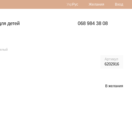
Укр
Рус
Желания
Вход
ля детей
068 984 38 08
Белый
Артикул
6202916
В желания