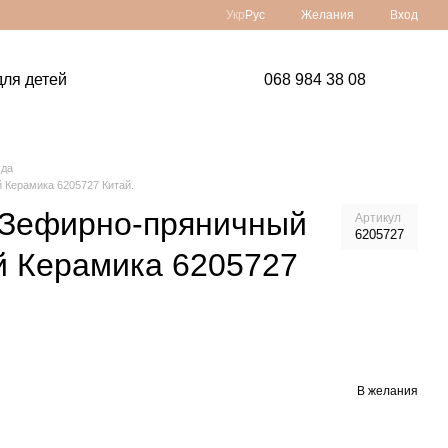
Укр
Рус
Желания
Вход
ля детей
068 984 38 08
уда
 Керамика 6205727 Китай.
 Зефирно-пряничный
Артикул
6205727
й Керамика 6205727
В желания