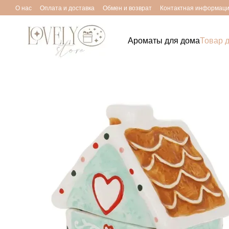
Перейти к основному контенту
О нас
Оплата и доставка
Обмен и возврат
Контактная информац
Ароматы для дома
Товар 