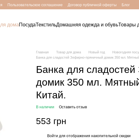
ия
Пользовательское соглашение
Договор публичной оферты
Блог
для дома
Посуда
Текстиль
Домашняя одежда и обувь
Товары д
Главная
Товар для дома
Новый год
Новогодняя пос
Банка для сладостей Зефирно-пряничный домик 350 мл. Мятный
Банка для сладостей
домик 350 мл. Мятны
Китай.
В наличии
Оставить отзыв
553 грн
Войти
для отображения накопительной скидки
%