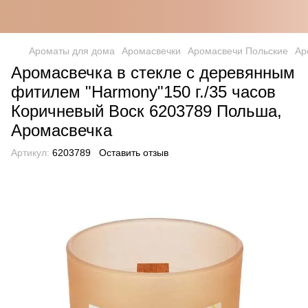
Ароматы для дома
Аромасвечки
Аромасвечи Польские
Ар
Аромасвечка в стекле с деревянным
фитилем "Harmony"150 г./35 часов
Коричневый Воск 6203789 Польша,
Аромасвечка
Артикул:
6203789
Оставить отзыв